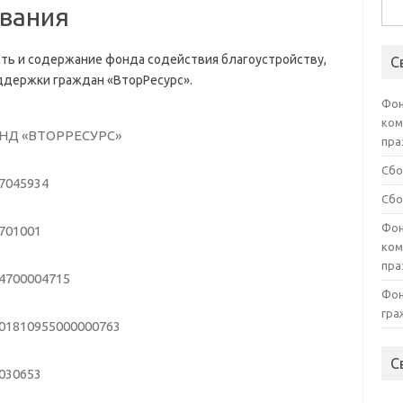
Най
вания
ть и содержание фонда содействия благоустройству,
С
ддержки граждан «ВторРесурс».
Фон
ком
НД «ВТОРРЕСУРС»
пра
Сбо
7045934
Сбо
Фон
701001
ком
пра
4700004715
Фон
гра
01810955000000763
С
030653