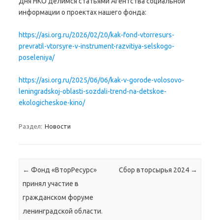
Дня НКО делимся статьями Агентства социальной
информации о проектах нашего фонда:
https://asi.org.ru/2026/02/20/kak-fond-vtorresurs-
prevratil-vtorsyre-v-instrument-razvitiya-selskogo-
poseleniya/
https://asi.org.ru/2025/06/06/kak-v-gorode-volosovo-
leningradskoj-oblasti-sozdali-trend-na-detskoe-
ekologicheskoe-kino/
Раздел:
Новости
Навигация по записям
←
Фонд «ВторРесурс»
Сбор вторсырья 2024
→
принял участие в
гражданском форуме
ленинградской области.